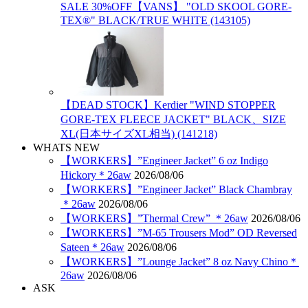
SALE 30%OFF【VANS】 "OLD SKOOL GORE-
TEX®" BLACK/TRUE WHITE (143105)
【DEAD STOCK】Kerdier "WIND STOPPER
GORE-TEX FLEECE JACKET" BLACK、SIZE
XL(日本サイズXL相当) (141218)
WHATS NEW
【WORKERS】”Engineer Jacket” 6 oz Indigo
Hickory＊26aw
2026/08/06
【WORKERS】”Engineer Jacket” Black Chambray
＊26aw
2026/08/06
【WORKERS】”Thermal Crew” ＊26aw
2026/08/06
【WORKERS】”M-65 Trousers Mod” OD Reversed
Sateen＊26aw
2026/08/06
【WORKERS】”Lounge Jacket” 8 oz Navy Chino＊
26aw
2026/08/06
ASK