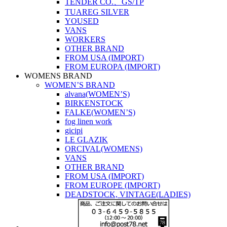
TENDER CO.、GS/TP
TUAREG SILVER
YOUSED
VANS
WORKERS
OTHER BRAND
FROM USA (IMPORT)
FROM EUROPA (IMPORT)
WOMENS BRAND
WOMEN’S BRAND
alvana(WOMEN’S)
BIRKENSTOCK
FALKE(WOMEN’S)
fog linen work
gicipi
LE GLAZIK
ORCIVAL(WOMENS)
VANS
OTHER BRAND
FROM USA (IMPORT)
FROM EUROPE (IMPORT)
DEADSTOCK, VINTAGE(LADIES)