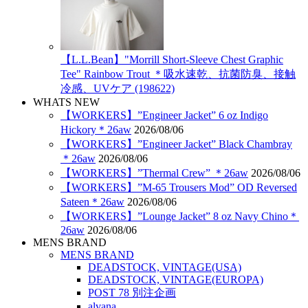
【L.L.Bean】"Morrill Short-Sleeve Chest Graphic
Tee" Rainbow Trout ＊吸水速乾、抗菌防臭、接触
冷感、UVケア (198622)
WHATS NEW
【WORKERS】”Engineer Jacket” 6 oz Indigo
Hickory＊26aw
2026/08/06
【WORKERS】”Engineer Jacket” Black Chambray
＊26aw
2026/08/06
【WORKERS】”Thermal Crew” ＊26aw
2026/08/06
【WORKERS】”M-65 Trousers Mod” OD Reversed
Sateen＊26aw
2026/08/06
【WORKERS】”Lounge Jacket” 8 oz Navy Chino＊
26aw
2026/08/06
MENS BRAND
MENS BRAND
DEADSTOCK, VINTAGE(USA)
DEADSTOCK, VINTAGE(EUROPA)
POST 78 別注企画
alvana