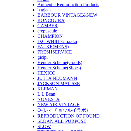
Authentic Reproduction Products
bagjack
BARBOUR VINTAGE&NEW
BONCOURA
CAMBER
crepuscule
CHAMPION
D.C.WHIITE/m.i.d.a
FALKE(MENS)
FRESHSERVICE
gicipi
Hender Scheme(Goods)
Hender Scheme(Shoes)
HEXICO
JUTTA NEUMANN
JACKSON MATISSE
KLEMAN
L.L.Bean
NOVESTA
NEW AIR VINTAGE
O-(レイチョウルイラボ）
REPRODUCTION OF FOUND
SEDAN ALL-PURPOSE
SLOW