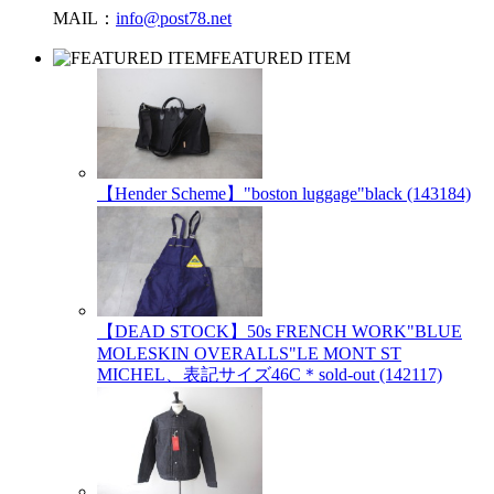
MAIL：
info@post78.net
FEATURED ITEM
【Hender Scheme】"boston luggage"black (143184)
【DEAD STOCK】50s FRENCH WORK"BLUE
MOLESKIN OVERALLS"LE MONT ST
MICHEL、表記サイズ46C＊sold-out (142117)