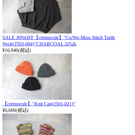
SALE 30%OFF【crepuscule】"Co/Wo Moss Stitch Turtle
Neck(2503-004)"CHARCOAL 2のみ
¥16,940
(税込)
【crepuscule】"Knit Cap(2501-021)"
¥6,600
(税込)