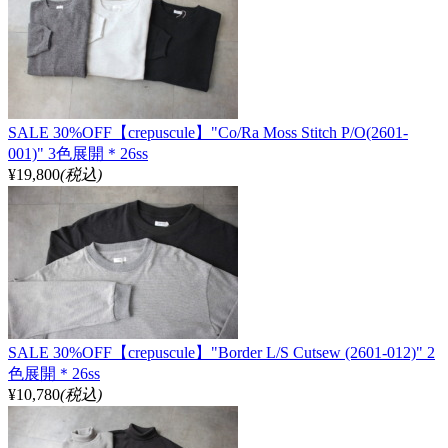
SALE 30%OFF【crepuscule】"Co/Ra Moss Stitch P/O(2601-
001)" 3色展開＊26ss
¥19,800
(税込)
SALE 30%OFF【crepuscule】"Border L/S Cutsew (2601-012)" 2
色展開＊26ss
¥10,780
(税込)