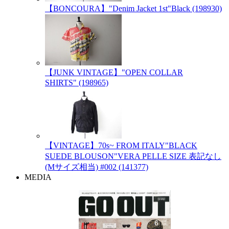
【BONCOURA】"Denim Jacket 1st"Black (198930)
【JUNK VINTAGE】"OPEN COLLAR
SHIRTS" (198965)
【VINTAGE】70s~ FROM ITALY"BLACK
SUEDE BLOUSON"VERA PELLE SIZE 表記なし
(Mサイズ相当) #002 (141377)
MEDIA