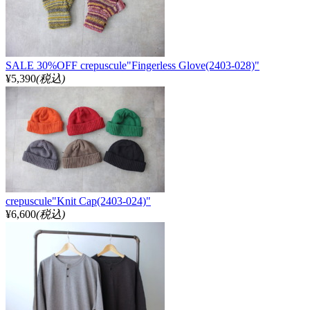
SALE 30%OFF crepuscule"Fingerless Glove(2403-028)"
¥5,390
(税込)
crepuscule"Knit Cap(2403-024)"
¥6,600
(税込)