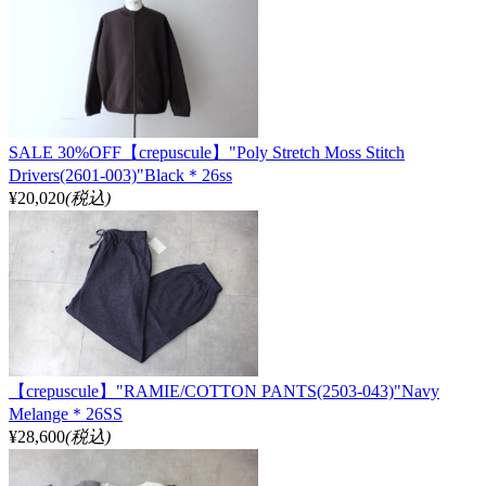
SALE 30%OFF【crepuscule】"Poly Stretch Moss Stitch
Drivers(2601-003)"Black＊26ss
¥20,020
(税込)
【crepuscule】"RAMIE/COTTON PANTS(2503-043)"Navy
Melange＊26SS
¥28,600
(税込)