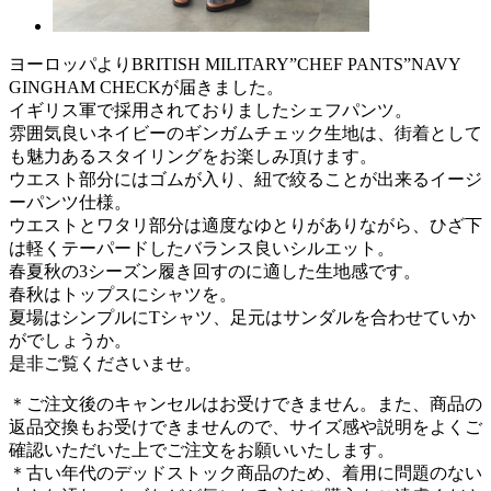
ヨーロッパよりBRITISH MILITARY”CHEF PANTS”NAVY
GINGHAM CHECKが届きました。
イギリス軍で採用されておりましたシェフパンツ。
雰囲気良いネイビーのギンガムチェック生地は、街着として
も魅力あるスタイリングをお楽しみ頂けます。
ウエスト部分にはゴムが入り、紐で絞ることが出来るイージ
ーパンツ仕様。
ウエストとワタリ部分は適度なゆとりがありながら、ひざ下
は軽くテーパードしたバランス良いシルエット。
春夏秋の3シーズン履き回すのに適した生地感です。
春秋はトップスにシャツを。
夏場はシンプルにTシャツ、足元はサンダルを合わせていか
がでしょうか。
是非ご覧くださいませ。
＊ご注文後のキャンセルはお受けできません。また、商品の
返品交換もお受けできませんので、サイズ感や説明をよくご
確認いただいた上でご注文をお願いいたします。
＊古い年代のデッドストック商品のため、着用に問題のない