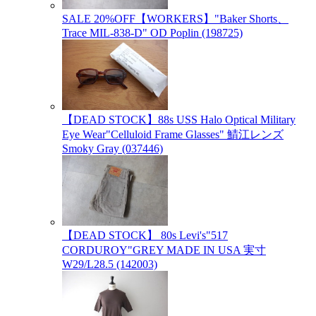
SALE 20%OFF【WORKERS】"Baker Shorts、
Trace MIL-838-D" OD Poplin (198725)
【DEAD STOCK】88s USS Halo Optical Military
Eye Wear"Celluloid Frame Glasses" 鯖江レンズ
Smoky Gray (037446)
【DEAD STOCK】 80s Levi's"517
CORDUROY"GREY MADE IN USA 実寸
W29/L28.5 (142003)