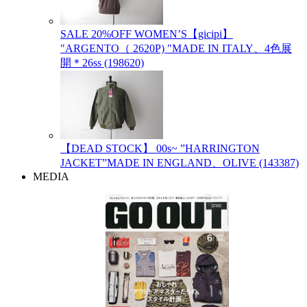
SALE 20%OFF WOMEN’S【gicipi】
"ARGENTO（ 2620P) "MADE IN ITALY、4色展
開＊26ss (198620)
【DEAD STOCK】 00s~ ”HARRINGTON
JACKET”MADE IN ENGLAND、OLIVE (143387)
MEDIA