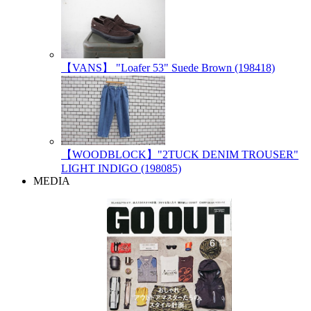
【VANS】 "Loafer 53" Suede Brown (198418)
【WOODBLOCK】"2TUCK DENIM TROUSER"
LIGHT INDIGO (198085)
MEDIA