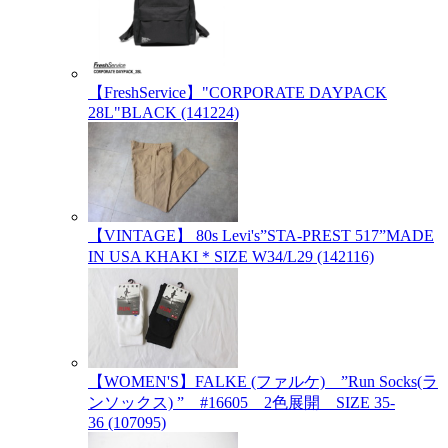
【FreshService】"CORPORATE DAYPACK
28L"BLACK (141224)
【VINTAGE】 80s Levi's”STA-PREST 517”MADE
IN USA KHAKI＊SIZE W34/L29 (142116)
【WOMEN'S】FALKE (ファルケ) ”Run Socks(ラ
ンソックス) ” #16605 2色展開 SIZE 35-
36 (107095)