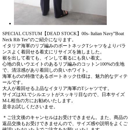
SPECIAL CUSTUM【DEAD STOCK】00s- Italian Navy”Boat
Neck Rib Tee”のご紹介になります。
イタリア海軍のリブ編みのボートネックTシャツをよりバラ
ンスよく着回せる着丈にリサイズを施しました。
裾を出して着ても、インして着るにも良い着丈。
心地の良いウエイトのあるリブ編みのコットン100%の生地
で、清涼感があり着回しの良いホワイト。
海軍ものの特徴であるボートネック仕様は、魅力的なディテ
ールです。
大人が着回せる上品なイタリア海軍のTシャツです。
サイズはXLでシルエットがスッキリ目なので、日本サイズ
M-L相当の方にお勧めいたします。
是非お試しくださいませ。
＊ご注文後のキャンセルはお受けできません。また、商品の
返品交換もお受けできませんので、サイズ感や説明をよくご
確認いただいた上でご注文をお願いいたします。