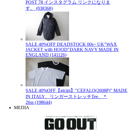
POST 78 インスタグラム リンクになりま
す。 (038368)
SALE 40%OFF DEADSTOCK 00s~ UK"WAX
JACKET with HOOD"DARK NAVY MADE IN
ENGLAND (141126)
SALE 40%OFF【gicipi】"CEFALO(2608P)" MADE
IN ITALY、リンガーストレッチTee、＊
26ss (198644)
MEDIA