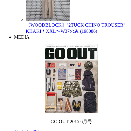
【WOODBLOCK】"2TUCK CHINO TROUSER"
KHAKI＊XXL〜W37のみ (198086)
MEDIA
GO OUT 2015 6月号