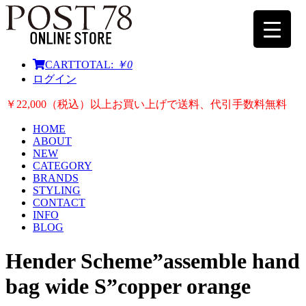
CART
TOTAL:
￥0
ログイン
￥22,000（税込）以上お買い上げで送料、代引手数料無料
HOME
ABOUT
NEW
CATEGORY
BRANDS
STYLING
CONTACT
INFO
BLOG
Hender Scheme”assemble hand
bag wide S”copper orange