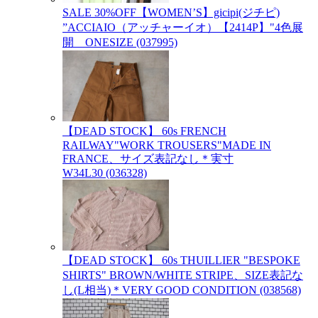
SALE 30%OFF【WOMEN’S】gicipi(ジチピ)
”ACCIAIO（アッチャーイオ）【2414P】"4色展
開 ONESIZE (037995)
【DEAD STOCK】 60s FRENCH
RAILWAY"WORK TROUSERS"MADE IN
FRANCE、サイズ表記なし＊実寸
W34L30 (036328)
【DEAD STOCK】 60s THUILLIER "BESPOKE
SHIRTS" BROWN/WHITE STRIPE、SIZE表記な
し(L相当)＊VERY GOOD CONDITION (038568)