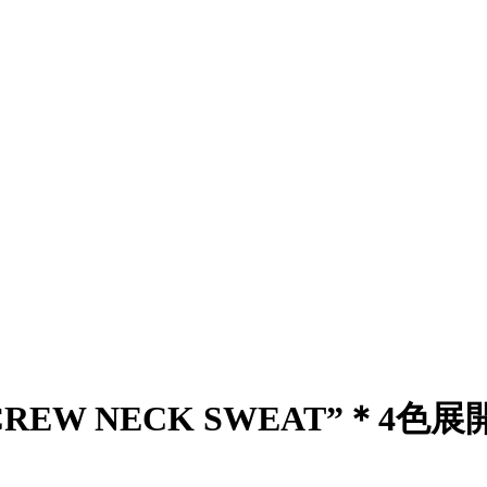
Z CREW NECK SWEAT”＊4色展