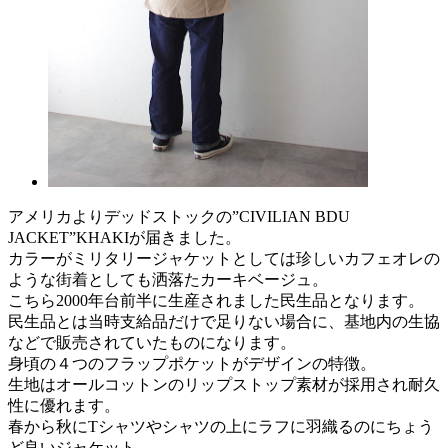
アメリカよりデッドストックの”CIVILIAN BDU
JACKET”KHAKIが届きました。
カラーがミリタリージャケットとしては珍しいカフェオレの
ような街着としても洒落たカーキベージュ。
こちら2000年台前半に生産されました民生品となります。
民生品とは当時支給品だけで足りない場合に、基地内の生協
などで販売されていたものになります。
身頃の４つのフラップポケットがデザインの特徴。
生地はオールコットンのリップストップ素材が採用され耐久
性に優れます。
春から秋にTシャツやシャツの上にラフに羽織るのにちょう
ど良いジャケット。