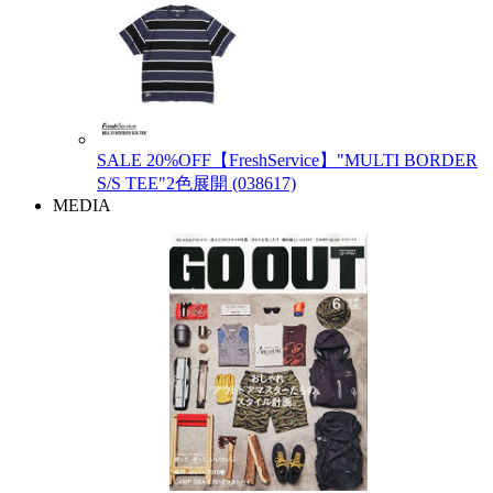
SALE 20%OFF【FreshService】"MULTI BORDER
S/S TEE"2色展開 (038617)
MEDIA