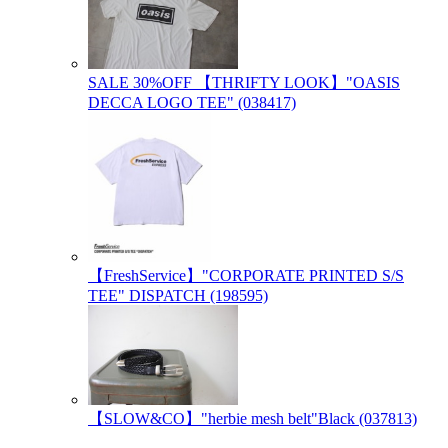
SALE 30%OFF 【THRIFTY LOOK】"OASIS
DECCA LOGO TEE" (038417)
【FreshService】"CORPORATE PRINTED S/S
TEE" DISPATCH (198595)
【SLOW&CO】"herbie mesh belt"Black (037813)