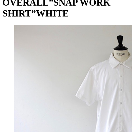
OVERALL”SNAP WORK
SHIRT”WHITE