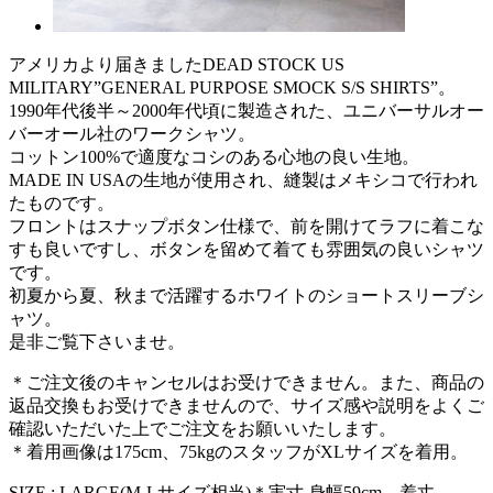
アメリカより届きましたDEAD STOCK US
MILITARY”GENERAL PURPOSE SMOCK S/S SHIRTS”。
1990年代後半～2000年代頃に製造された、ユニバーサルオー
バーオール社のワークシャツ。
コットン100%で適度なコシのある心地の良い生地。
MADE IN USAの生地が使用され、縫製はメキシコで行われ
たものです。
フロントはスナップボタン仕様で、前を開けてラフに着こな
すも良いですし、ボタンを留めて着ても雰囲気の良いシャツ
です。
初夏から夏、秋まで活躍するホワイトのショートスリーブシ
ャツ。
是非ご覧下さいませ。
＊ご注文後のキャンセルはお受けできません。また、商品の
返品交換もお受けできませんので、サイズ感や説明をよくご
確認いただいた上でご注文をお願いいたします。
＊着用画像は175cm、75kgのスタッフがXLサイズを着用。
SIZE : LARGE(M-Lサイズ相当)＊実寸 身幅59cm、着丈