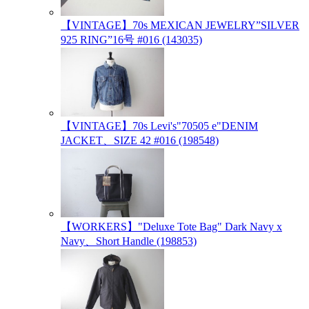
【VINTAGE】70s MEXICAN JEWELRY”SILVER
925 RING”16号 #016 (143035)
【VINTAGE】70s Levi's"70505 e"DENIM
JACKET、SIZE 42 #016 (198548)
【WORKERS】"Deluxe Tote Bag" Dark Navy x
Navy、Short Handle (198853)