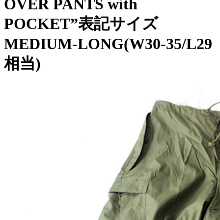
OVER PANTS with
POCKET”表記サイズ
MEDIUM-LONG(W30-35/L29
相当)