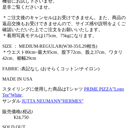
機会にお試し下さいませ。
是非ご覧くださいませ。
＊ご注文後のキャンセルはお受けできません。また、商品の
返品交換もお受けできませんので、サイズ感や説明をよくご
確認いただいた上でご注文をお願いいたします。
＊着用写真モデルは175cm、75kgになります。
SIZE ： MEDIUM-REGULAR(W30-35/L29相当)
＊ウエスト80cm~最大95cm、股下72cm、股上37cm、ワタリ
42cm、裾幅29cm
FABRIC :表記なし (おそらくコットン/ナイロン)
MADE IN USA
スタイリングに使用した商品はTシャツ
PRIME PIZZA”Logo
Tee”White
、
サンダル
JUTTA NEUMANN”HERMES”
販売価格
(税込)
¥24,750
SOLD OUT