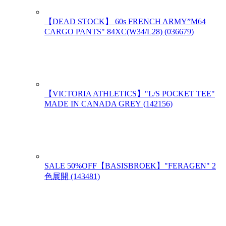
【DEAD STOCK】 60s FRENCH ARMY”M64
CARGO PANTS" 84XC(W34/L28) (036679)
【VICTORIA ATHLETICS】"L/S POCKET TEE"
MADE IN CANADA GREY (142156)
SALE 50%OFF【BASISBROEK】"FERAGEN" 2
色展開 (143481)