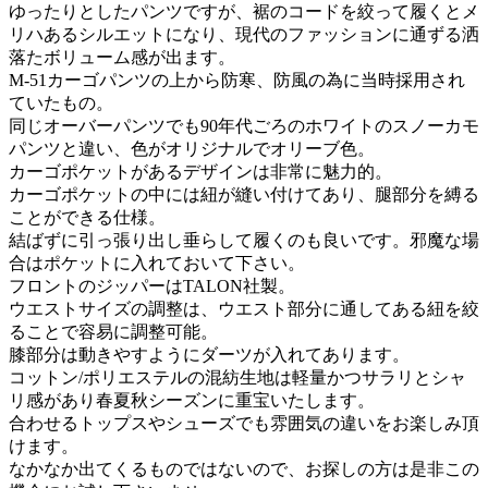
ゆったりとしたパンツですが、裾のコードを絞って履くとメ
リハあるシルエットになり、現代のファッションに通ずる洒
落たボリューム感が出ます。
M-51カーゴパンツの上から防寒、防風の為に当時採用され
ていたもの。
同じオーバーパンツでも90年代ごろのホワイトのスノーカモ
パンツと違い、色がオリジナルでオリーブ色。
カーゴポケットがあるデザインは非常に魅力的。
カーゴポケットの中には紐が縫い付けてあり、腿部分を縛る
ことができる仕様。
結ばずに引っ張り出し垂らして履くのも良いです。邪魔な場
合はポケットに入れておいて下さい。
フロントのジッパーはTALON社製。
ウエストサイズの調整は、ウエスト部分に通してある紐を絞
ることで容易に調整可能。
膝部分は動きやすようにダーツが入れてあります。
コットン/ポリエステルの混紡生地は軽量かつサラリとシャ
リ感があり春夏秋シーズンに重宝いたします。
合わせるトップスやシューズでも雰囲気の違いをお楽しみ頂
けます。
なかなか出てくるものではないので、お探しの方は是非この