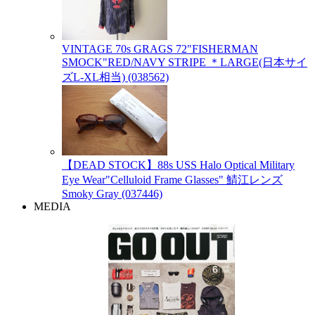
VINTAGE 70s GRAGS 72"FISHERMAN
SMOCK"RED/NAVY STRIPE ＊LARGE(日本サイ
ズL-XL相当) (038562)
【DEAD STOCK】88s USS Halo Optical Military
Eye Wear"Celluloid Frame Glasses" 鯖江レンズ
Smoky Gray (037446)
MEDIA