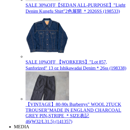
SALE 30%OFF【SEDAN ALL-PURPOSE】"Light
Denim Kungfu Shirt"2色展開 ＊2026SS (198533)
SALE 10%OFF 【WORKERS】"Lot 857,
Sanforized" 13 oz Ishikawadai Denim＊26ss (198338)
【VINTAGE】80-90s Burberrys" WOOL 2TUCK
TROUSER"MADE IN ENGLAND CHARCOAL
GREY PIN-STRIPE ＊SIZE表記
46(W32/L31.5) (141357)
MEDIA