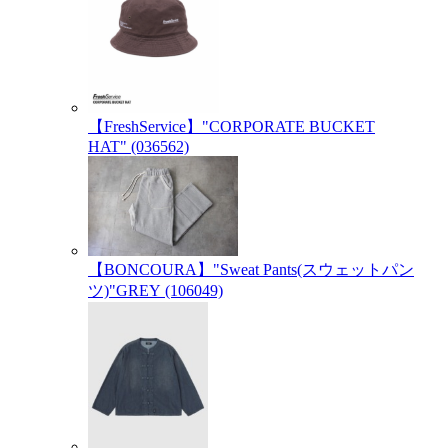
【FreshService】"CORPORATE BUCKET
HAT" (036562)
【BONCOURA】"Sweat Pants(スウェットパン
ツ)"GREY (106049)