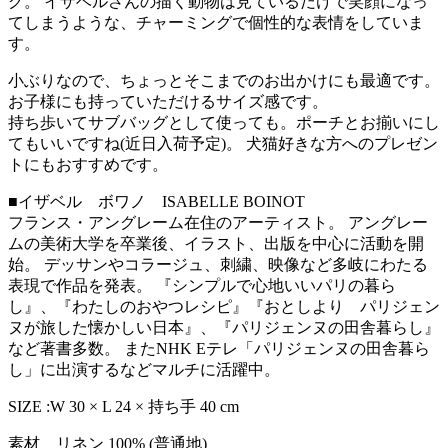
グ。 イザベルさんの描く動物は見ているだけで笑顔になっ
てしまうような、チャーミングで個性的な表情をしていま
す。
小ぶりなので、ちょっとそこまでのお出かけにも最適です。
お子様にも持っていただけるサイズ感です。
持ち歩いてサブバッグとして使っても。ポーチとお揃いにし
てもいいですね(近日入荷予定)。 犬猫好きな方へのプレゼン
トにもおすすめです。
■イザベル ボワノ ISABELLE BOINOT
フランス・アングレーム在住のアーティスト。 アングレー
ムの美術大学を卒業後、イラスト、出版を中心に活動を開
始。 デッサンやコラージュ、刺繍、映像など多岐にわたる
表現で作品を発表。 『シンプルで心地いいパリの暮ら
し』、『わたしのおやつレシピ』『おとしより パリジェン
ヌが旅した懐かしい日本』、『パリジェンヌの田舎暮らし』
など著書多数。 またNHK Eテレ「パリジェンヌの田舎暮ら
し」に出演するなどマルチに活躍中。
SIZE :W 30 × L 24 × 持ち手 40 cm
素材 リネン 100% (普通地)