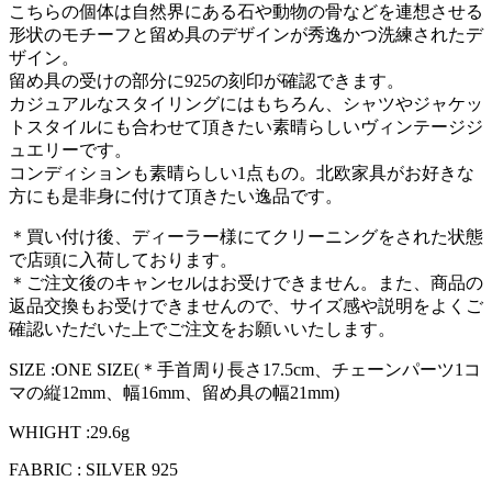
こちらの個体は自然界にある石や動物の骨などを連想させる
形状のモチーフと留め具のデザインが秀逸かつ洗練されたデ
ザイン。
留め具の受けの部分に925の刻印が確認できます。
カジュアルなスタイリングにはもちろん、シャツやジャケッ
トスタイルにも合わせて頂きたい素晴らしいヴィンテージジ
ュエリーです。
コンディションも素晴らしい1点もの。北欧家具がお好きな
方にも是非身に付けて頂きたい逸品です。
＊買い付け後、ディーラー様にてクリーニングをされた状態
で店頭に入荷しております。
＊ご注文後のキャンセルはお受けできません。また、商品の
返品交換もお受けできませんので、サイズ感や説明をよくご
確認いただいた上でご注文をお願いいたします。
SIZE :ONE SIZE(＊手首周り長さ17.5cm、チェーンパーツ1コ
マの縦12mm、幅16mm、留め具の幅21mm)
WHIGHT :29.6g
FABRIC : SILVER 925