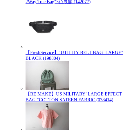
2Way Tote Bag"3色展開 (142077)
【FreshService】"UTILITY BELT BAG_LARGE"
BLACK (198804)
【RE MAKE】US MILITARY"LARGE EFFECT
BAG "COTTON SATEEN FABRIC (038414)