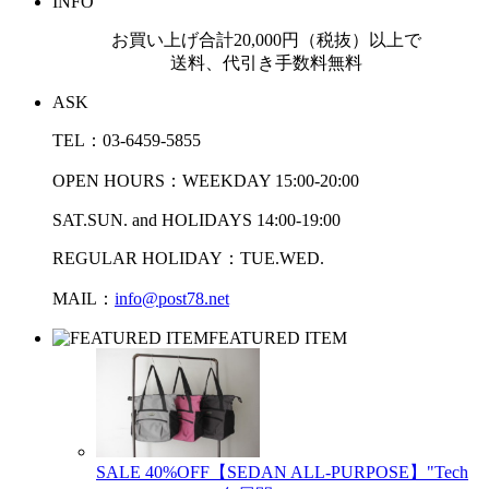
INFO
お買い上げ合計20,000円（税抜）以上で
送料、代引き手数料無料
ASK
TEL：03-6459-5855
OPEN HOURS：WEEKDAY 15:00-20:00
SAT.SUN. and HOLIDAYS 14:00-19:00
REGULAR HOLIDAY：TUE.WED.
MAIL：
info@post78.net
FEATURED ITEM
SALE 40%OFF【SEDAN ALL-PURPOSE】"Tech