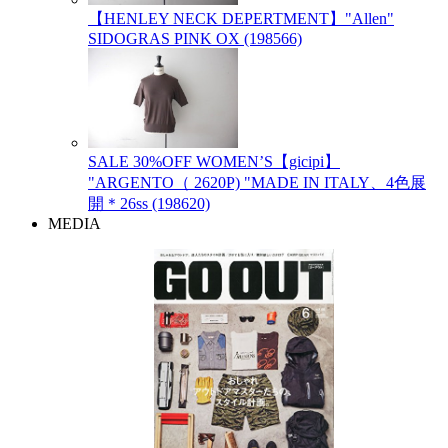
【HENLEY NECK DEPERTMENT】"Allen"
SIDOGRAS PINK OX (198566)
SALE 30%OFF WOMEN’S【gicipi】
"ARGENTO（ 2620P) "MADE IN ITALY、4色展
開＊26ss (198620)
MEDIA