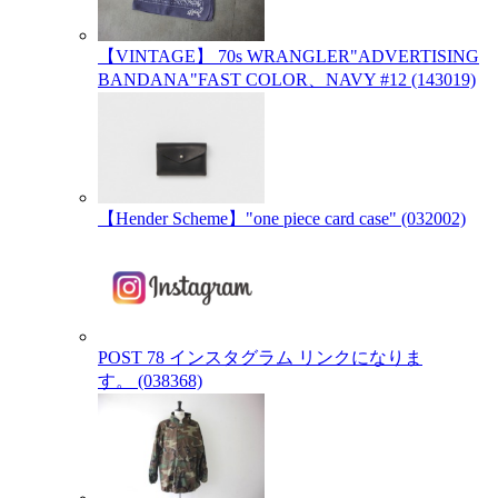
【VINTAGE】 70s WRANGLER"ADVERTISING
BANDANA"FAST COLOR、NAVY #12 (143019)
【Hender Scheme】"one piece card case" (032002)
POST 78 インスタグラム リンクになりま
す。 (038368)