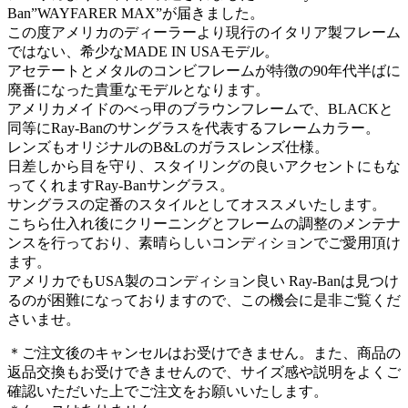
Ban”WAYFARER MAX”が届きました。
この度アメリカのディーラーより現行のイタリア製フレーム
ではない、希少なMADE IN USAモデル。
アセテートとメタルのコンビフレームが特徴の90年代半ばに
廃番になった貴重なモデルとなります。
アメリカメイドのべっ甲のブラウンフレームで、BLACKと
同等にRay-Banのサングラスを代表するフレームカラー。
レンズもオリジナルのB&Lのガラスレンズ仕様。
日差しから目を守り、スタイリングの良いアクセントにもな
ってくれますRay-Banサングラス。
サングラスの定番のスタイルとしてオススメいたします。
こちら仕入れ後にクリーニングとフレームの調整のメンテナ
ンスを行っており、素晴らしいコンディションでご愛用頂け
ます。
アメリカでもUSA製のコンディション良い Ray-Banは見つけ
るのが困難になっておりますので、この機会に是非ご覧くだ
さいませ。
＊ご注文後のキャンセルはお受けできません。また、商品の
返品交換もお受けできませんので、サイズ感や説明をよくご
確認いただいた上でご注文をお願いいたします。