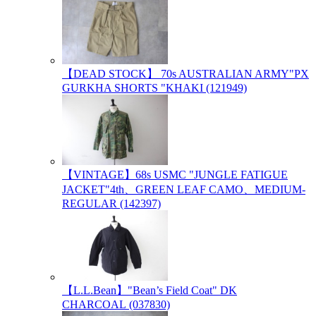
【DEAD STOCK】 70s AUSTRALIAN ARMY"PX
GURKHA SHORTS "KHAKI (121949)
【VINTAGE】68s USMC "JUNGLE FATIGUE
JACKET"4th、GREEN LEAF CAMO、MEDIUM-
REGULAR (142397)
【L.L.Bean】"Bean’s Field Coat" DK
CHARCOAL (037830)