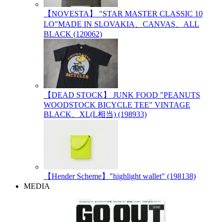
【NOVESTA】 "STAR MASTER CLASSIC 10
LO"MADE IN SLOVAKIA、CANVAS、ALL
BLACK (120062)
【DEAD STOCK】 JUNK FOOD "PEANUTS
WOODSTOCK BICYCLE TEE" VINTAGE
BLACK、XL(L相当) (198933)
【Hender Scheme】"highlight wallet" (198138)
MEDIA