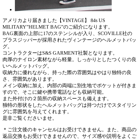
アメリカより届きました【VINTAGE】 84s US
MILITARY”HELMET BAG”のご紹介になります。
BAG裏面の上部に17のステンシルが入り、SCOVILLE社の
ブラスジッパーが採用されたヴィンテージのヘルメットバッ
グ。
コントラクターはS&S GARMENT社製となります。
肉厚のナイロン素材ながら軽量。しっかりとしたつくりの良
いヘルメットバッグ。
収納力に優れながら、持った際の雰囲気はやはり独特の良
さ、雰囲気があります。
メイン収納に加え、内部の両端に別生地でポケットが付きま
すので、そこに鍵や携帯電話なども収納可能。
また外付けの２箇所の収納スペースも備えます。
独特の形状をしたヘルメットバッグは持つだけでスタイリン
グに雰囲気を与えてくれます。
是非ご覧くださいませ。
＊ご注文後のキャンセルはお受けできません。また、商品の
返品交換もお受けできませんので、サイズ感や説明をよくご