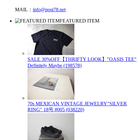
MAIL：
info@post78.net
FEATURED ITEM
SALE 30%OFF【THRIFTY LOOK】"OASIS TEE"
Definitely Maybe (198578)
70s MEXICAN VINTAGE JEWELRY"SILVER
RING" 18号 #005 (038220)