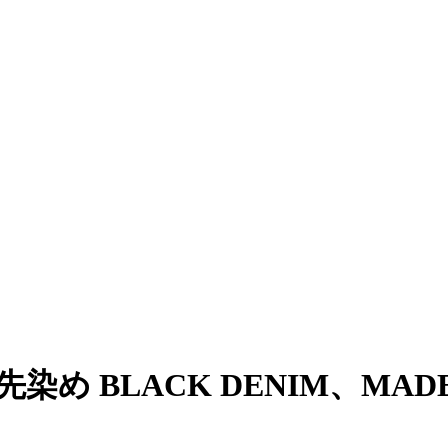
05″先染め BLACK DENIM、MADE