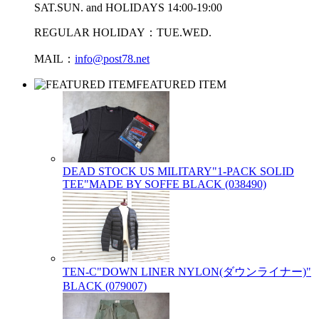
SAT.SUN. and HOLIDAYS 14:00-19:00
REGULAR HOLIDAY：TUE.WED.
MAIL：
info@post78.net
FEATURED ITEM
DEAD STOCK US MILITARY"1-PACK SOLID
TEE"MADE BY SOFFE BLACK (038490)
TEN-C"DOWN LINER NYLON(ダウンライナー)"
BLACK (079007)