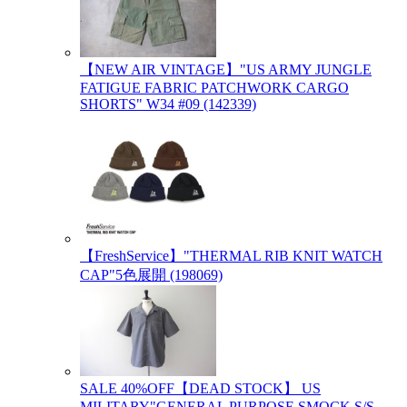
【NEW AIR VINTAGE】"US ARMY JUNGLE
FATIGUE FABRIC PATCHWORK CARGO
SHORTS" W34 #09 (142339)
【FreshService】"THERMAL RIB KNIT WATCH
CAP"5色展開 (198069)
SALE 40%OFF【DEAD STOCK】 US
MILITARY"GENERAL PURPOSE SMOCK S/S