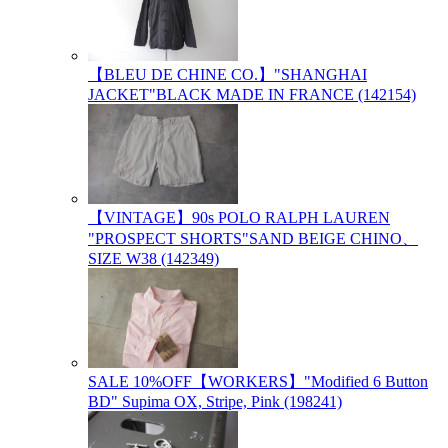
【BLEU DE CHINE CO.】"SHANGHAI
JACKET"BLACK MADE IN FRANCE (142154)
【VINTAGE】90s POLO RALPH LAUREN
"PROSPECT SHORTS"SAND BEIGE CHINO、
SIZE W38 (142349)
SALE 10%OFF【WORKERS】"Modified 6 Button
BD" Supima OX, Stripe, Pink (198241)