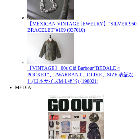
【MEXICAN VINTAGE JEWELRY】"SILVER 950
BRACELET"#109 (037010)
【VINTAGE】 80s Old Barbour"BEDALE 4
POCKET"、2WARRANT、OLIVE、SIZE 表記な
し(日本サイズM-L相当) (198021)
MEDIA