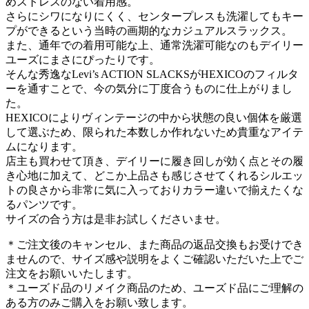
めストレスのない着用感。
さらにシワになりにくく、センタープレスも洗濯してもキー
プができるという当時の画期的なカジュアルスラックス。
また、通年での着用可能な上、通常洗濯可能なのもデイリー
ユーズにまさにぴったりです。
そんな秀逸なLevi’s ACTION SLACKSがHEXICOのフィルタ
ーを通すことで、今の気分に丁度合うものに仕上がりまし
た。
HEXICOによりヴィンテージの中から状態の良い個体を厳選
して選ぶため、限られた本数しか作れないため貴重なアイテ
ムになります。
店主も買わせて頂き、デイリーに履き回しが効く点とその履
き心地に加えて、どこか上品さも感じさせてくれるシルエッ
トの良さから非常に気に入っておりカラー違いで揃えたくな
るパンツです。
サイズの合う方は是非お試しくださいませ。
＊ご注文後のキャンセル、また商品の返品交換もお受けでき
ませんので、サイズ感や説明をよくご確認いただいた上でご
注文をお願いいたします。
＊ユーズド品のリメイク商品のため、ユーズド品にご理解の
ある方のみご購入をお願い致します。