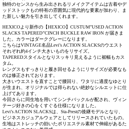
独特のセンスから生み出されるリメイクアイテムは古着やデ
ッドストックもの特有の雰囲気に現代的な要素が加わり、ま
た新しい魅力を引き出してくれます。
HEXICOより新作の【HEXICO】CUSTUM”USED ACTION
SLACKS TAPERED”CINCH BUCKLE RAW IRON が届きま
した。カラーはダークグレーになります。
こちらはVINTAGE名品Levi’s ACTION SLACKSのウエスト
それぞれ約4インチ大きいものをリサイズ。
TAPEREDスタイルとなりスッキリ見えるように裾幅もカス
タム。
レングスもすっきりと履き回せるようにリサイズが必要なも
のは修正されております。
大きいウエストを直すことで腰回り、ワタリに適度なゆとり
が生まれ、オリジナルでは得られない絶妙なシルエットに仕
上げてあります。
今回さらに同生地を用いてシンチバックルが配され、ヴィン
テージ好きの心をくすぐる仕様になりました。
Levi’s ACTION SLACKSは、Sta-Prestの後継モデルとなり、
ビジネスカジュアルウェアとしてリリースされていたもの。
生地はストレッチの効いたポリエステル素材で伸縮があるた