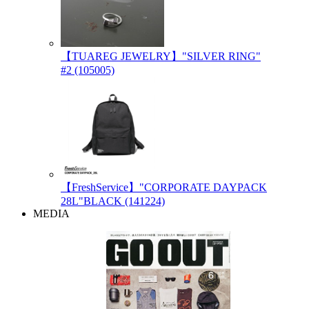
【TUAREG JEWELRY】"SILVER RING"
#2 (105005)
【FreshService】"CORPORATE DAYPACK
28L"BLACK (141224)
MEDIA