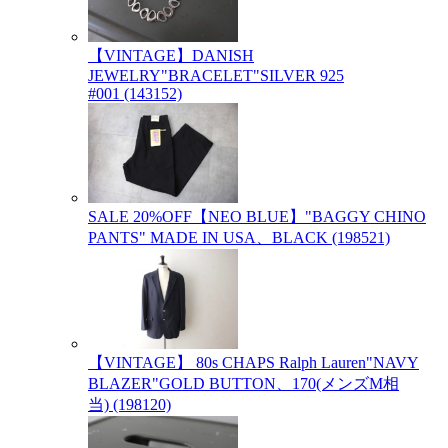
【VINTAGE】DANISH
JEWELRY"BRACELET"SILVER 925
#001 (143152)
SALE 20%OFF【NEO BLUE】"BAGGY CHINO
PANTS" MADE IN USA、BLACK (198521)
【VINTAGE】 80s CHAPS Ralph Lauren"NAVY
BLAZER"GOLD BUTTON、170(メンズM相
当) (198120)