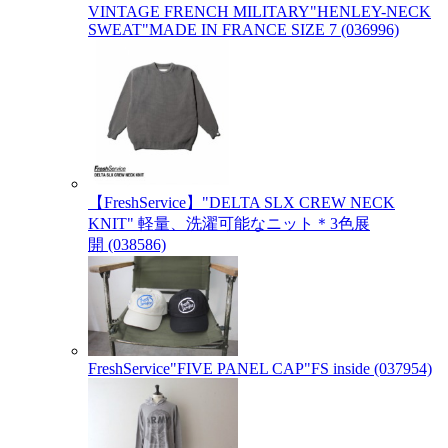
VINTAGE FRENCH MILITARY"HENLEY-NECK
SWEAT"MADE IN FRANCE SIZE 7 (036996)
【FreshService】"DELTA SLX CREW NECK
KNIT" 軽量、洗濯可能なニット＊3色展
開 (038586)
FreshService"FIVE PANEL CAP"FS inside (037954)