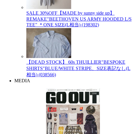
SALE 30%OFF【MADE by sunny side up】
REMAKE"BEETHOVEN US ARMY HOODED L/S
TEE" ＊ONE SIZE(L相当) (198302)
【DEAD STOCK】 60s THUILLIER"BESPOKE
SHIRTS"BLUE/WHITE STRIPE、SIZE表記なし(L
相当) (038566)
MEDIA