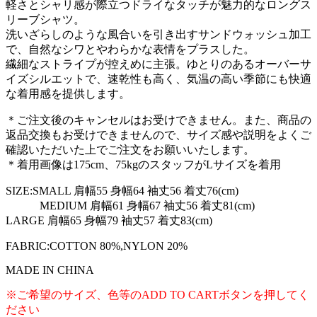
軽さとシャリ感が際立つドライなタッチが魅力的なロングス
リーブシャツ。
洗いざらしのような風合いを引き出すサンドウォッシュ加工
で、自然なシワとやわらかな表情をプラスした。
繊細なストライプが控えめに主張。ゆとりのあるオーバーサ
イズシルエットで、速乾性も高く、気温の高い季節にも快適
な着用感を提供します。
＊ご注文後のキャンセルはお受けできません。また、商品の
返品交換もお受けできませんので、サイズ感や説明をよくご
確認いただいた上でご注文をお願いいたします。
＊着用画像は175cm、75kgのスタッフがLサイズを着用
SIZE:SMALL 肩幅55 身幅64 袖丈56 着丈76(cm)
MEDIUM 肩幅61 身幅67 袖丈56 着丈81(cm)
LARGE 肩幅65 身幅79 袖丈57 着丈83(cm)
FABRIC:COTTON 80%,NYLON 20%
MADE IN CHINA
※ご希望のサイズ、色等のADD TO CARTボタンを押してく
ださい