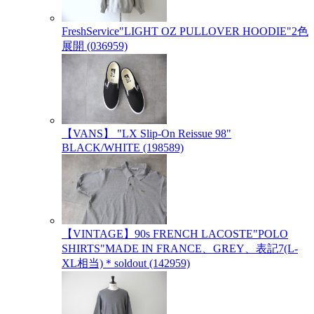
FreshService"LIGHT OZ PULLOVER HOODIE"2色
展開 (036959)
【VANS】 "LX Slip-On Reissue 98"
BLACK/WHITE (198589)
【VINTAGE】90s FRENCH LACOSTE"POLO
SHIRTS"MADE IN FRANCE、GREY、表記7(L-
XL相当)＊soldout (142959)