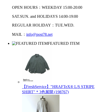
OPEN HOURS：WEEKDAY 15:00-20:00
SAT.SUN. and HOLIDAYS 14:00-19:00
REGULAR HOLIDAY：TUE.WED.
MAIL：
info@post78.net
FEATURED ITEM
【FreshService】"HRAFTeX® L/S STRIPE
SHIRT"＊3色展開 (198767)